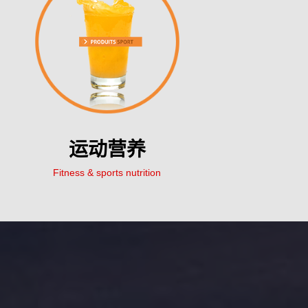
运动营养
Fitness & sports nutrition