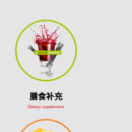
膳食补充
Dietary supplement