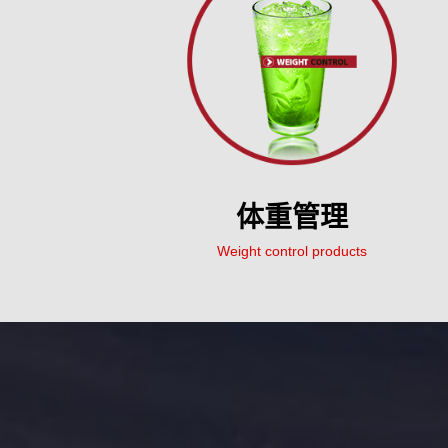
体重管理
Weight control products